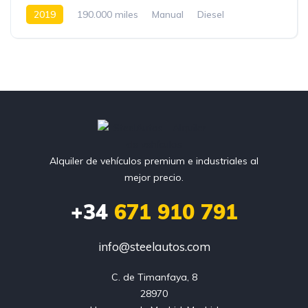
2019
190.000 miles
Manual
Diesel
Front Wheel Drive
Alquiler de vehículos premium e industriales al
mejor precio.
+34
671 910 791
info@steelautos.com
C. de Timanfaya, 8

28970
