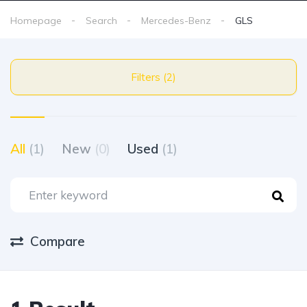
Homepage
Search
Mercedes-Benz
GLS
Filters (2)
All
(1)
New
(0)
Used
(1)
Compare